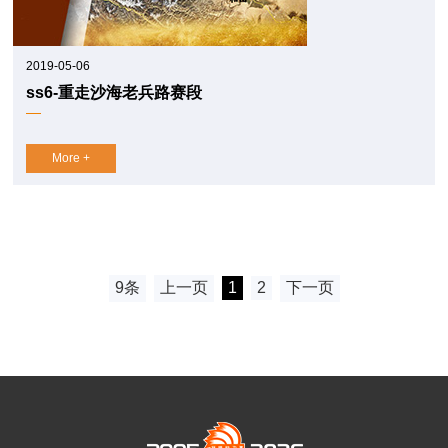
2019-05-06
ss6-重走沙海老兵路赛段
More +
9条
上一页
1
2
下一页